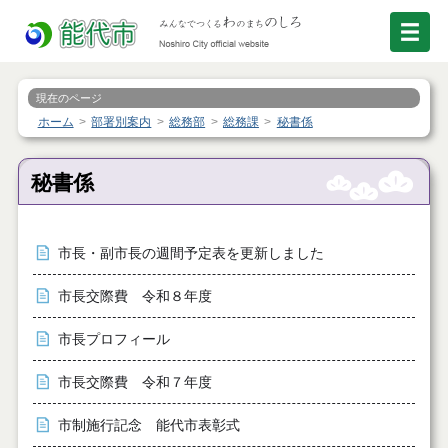
現在のページ
ホーム
部署別案内
総務部
総務課
秘書係
秘書係
市長・副市長の週間予定表を更新しました
市長交際費 令和８年度
市長プロフィール
市長交際費 令和７年度
市制施行記念 能代市表彰式