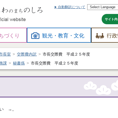
自動翻訳について
本
文
へ
サイト内
ちづくり
観光・
教育・
文化
行政
市長室
交際費内訳
市長交際費 平成２５年度
務課
秘書係
市長交際費 平成２５年度
い →。