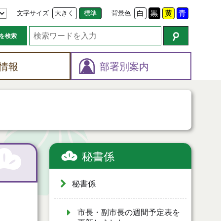
文字サイズ
大きく
標準
背景色
白
黒
黄
青
を検索
情報
部署別案内
秘書係
秘書係
市長・副市長の週間予定表を