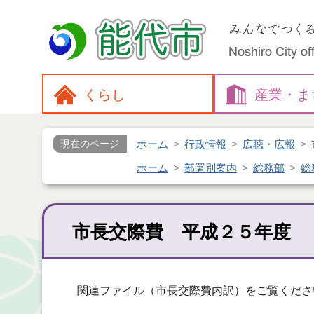
くらし
産業・
ま
ホーム
行政情報
広聴・広報
現在のページ
ホーム
部署別案内
総務部
総
市長交際費 平成２５年度
関連ファイル（市長交際費内訳）をご覧くださ