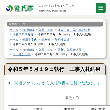
現在のページ
ホーム
行政情報
入札・契約
建設工事 入札等の結果
令和５年５月分
令和５年５月１９日執行 工事入札結果
ホーム
部署別案内
総務部
契約検査課
令和５年５月１９日執行 工事入札結果
ホーム
行政情報
入札・契約
最新の入札等結果
１ 建設工事
令和５年５月１９日執行 工事入札結果
令和５年５月１９日執行 工事入札結果
●「関連ファイル」から入札調書をご覧いただけます
単位：円
番号
工事名
事業課
落札業者