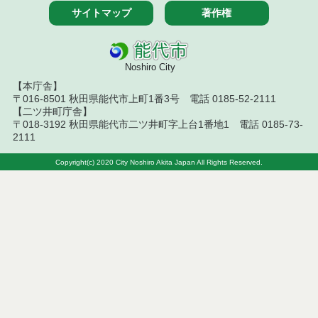
サイトマップ
著作権
令和５年６月分
令和５年５月分
Noshiro City
【本庁舎】
令和５年５月９日執行 工事見積徴取結果
〒016-8501 秋田県能代市上町1番3号 電話 0185-52-2111
【二ツ井町庁舎】
令和５年５月１２日執行 工事入札結果
〒018-3192 秋田県能代市二ツ井町字上台1番地1 電話 0185-73-
2111
令和５年５月１２日執行 工事入札結果（条件付一
般競争入札）
Copyright(c) 2020 City Noshiro Akita Japan All Rights Reserved.
令和５年５月１６日執行 工事見積徴取結果
令和５年５月１９日執行 工事入札結果
令和５年５月２３日執行 工事入札結果
令和５年５月２３日執行 工事見積徴取結果
令和５年５月２６日執行 工事入札結果