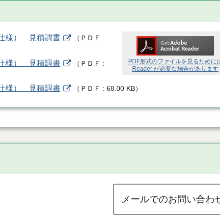
標準仕様） 見積調書
（
ＰＤＦ
PDF形式のファイルを見るために
標準仕様） 見積調書
（
ＰＤＦ
Reader が必要な場合があります
標準仕様） 見積調書
（
ＰＤＦ
68.00 KB
）
メールでのお問い合わ