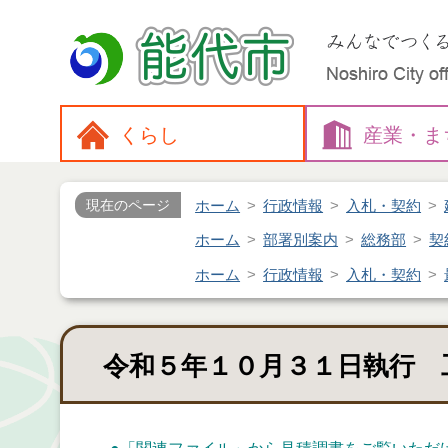
くらし
産業・
ま
ホーム
行政情報
入札・契約
現在のページ
ホーム
部署別案内
総務部
契
ホーム
行政情報
入札・契約
令和５年１０月３１日執行 