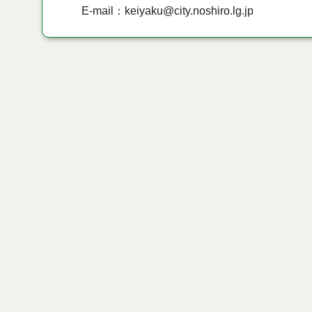
E-mail：keiyaku@city.noshiro.lg.jp