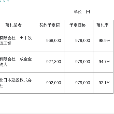
けます
位：円
落札業者
契約予定額
予定価格
落札率
有限会社 田中設
968,000
979,000
98.9%
備工業
有限会社 成金金
927,300
979,000
94.7%
物店
北日本建設株式会
902,000
979,000
92.1%
社