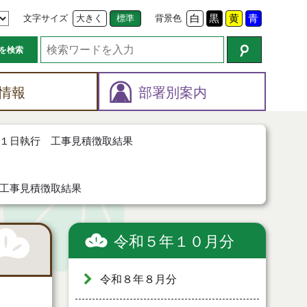
文字サイズ
大きく
標準
背景色
白
黒
黄
青
を検索
情報
部署別案内
１日執行 工事見積徴取結果
工事見積徴取結果
令和５年１０月分
令和８年８月分