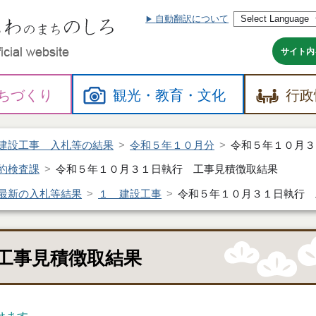
自動翻訳について
本
文
へ
サイト内
ちづくり
観光・
教育・
文化
行政
建設工事 入札等の結果
令和５年１０月分
令和５年１０月３
約検査課
令和５年１０月３１日執行 工事見積徴取結果
最新の入札等結果
１ 建設工事
令和５年１０月３１日執行 
工事見積徴取結果