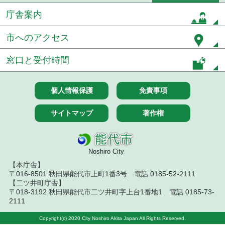
庁舎案内
令和６年２月分
市へのアクセス
令和６年１月分
令和５年１２月分
窓口と受付時間
令和５年１１月分
個人情報保護
免責事項
令和５年１０月分
サイトマップ
著作権
令和５年９月分
令和５年８月分
Noshiro City
令和５年７月分
【本庁舎】
〒016-8501 秋田県能代市上町1番3号 電話 0185-52-2111
【二ツ井町庁舎】
令和５年６月分
〒018-3192 秋田県能代市二ツ井町字上台1番地1 電話 0185-73-
2111
令和５年５月分
Copyright(c) 2020 City Noshiro Akita Japan All Rights Reserved.