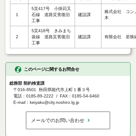
5災417号 小掛苅又
株式会社 コン
1
石線 道路災害復旧
建設課
木
工事
5災418号 きみまち
2
坂線 道路災害復旧
建設課
有限会社 若狭
工事
このページに関するお問合せ
総務部 契約検査課
〒016-8501
秋田県能代市上町１番３号
電話：0185-89-2222
FAX：0185-54-6460
E-mail：keiyaku@city.noshiro.lg.jp
メールでのお問い合わせ