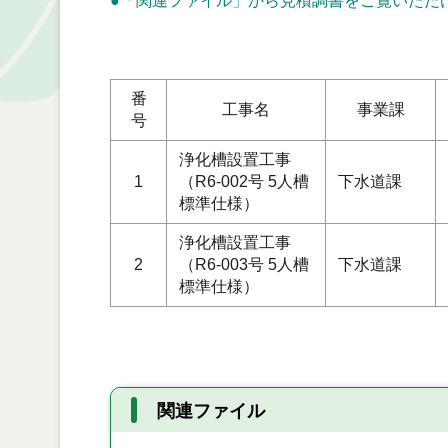
●「関連ファイル」から見積調書をご覧いただ
単
番
工事名
事業課
号
浄化槽設置工事
1
（R6-002号 5人槽
下水道課
標準仕様）
浄化槽設置工事
2
（R6-003号 5人槽
下水道課
標準仕様）
関連ファイル