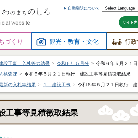
自動翻訳について
本
文
へ
サイト内
ちづくり
観光・
教育・
文化
行政
建設工事 入札等の結果
令和６年５月分
令和６年５月２１日
約検査課
令和６年５月２１日執行 建設工事等見積徴取結果
最新の入札等結果
１ 建設工事
令和６年５月２１日執行 建
設工事等見積徴取結果