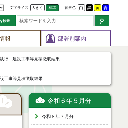
文字サイズ
大きく
標準
背景色
白
黒
黄
青
を検索
情報
部署別案内
執行 建設工事等見積徴取結果
設工事等見積徴取結果
令和６年５月分
令和８年７月分