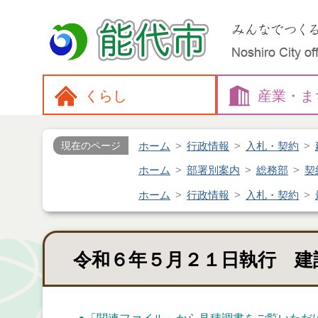
くらし
産業・
ま
ホーム
行政情報
入札・契約
現在のページ
ホーム
部署別案内
総務部
契
ホーム
行政情報
入札・契約
令和６年５月２１日執行 建