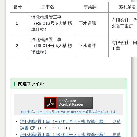
番号
工事名
事業課
落札業者
浄化槽設置工事
有限会社 
1
（R6-013号 5人槽 標
下水道課
水道工事店
準仕様）
浄化槽設置工事
有限会社 
2
（R6-014号 5人槽 標
下水道課
工業
準仕様）
関連ファイル
PDF形式のファイルを見るためには Reader が必要な場合があります
浄化槽設置工事（R6-013号 5人槽 標準仕様） 見積
調書
（
ＰＤＦ
55.00 KB
）
浄化槽設置工事（R6-014号 5人槽 標準仕様） 見積