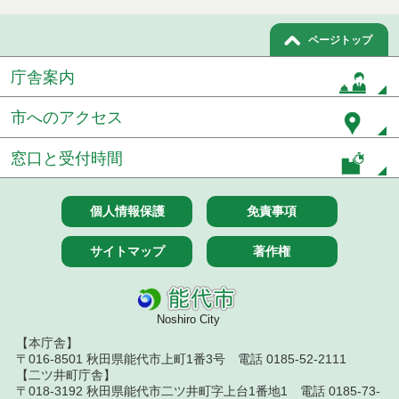
令和６年７月２４日執行 建設工事等見積徴取結果
ページトップ
令和６年７月２６日執行 工事入札結果（条件付一
庁舎案内
般競争入札）
市へのアクセス
令和６年６月分
令和６年５月分
窓口と受付時間
令和６年４月分
個人情報保護
免責事項
令和６年３月分
サイトマップ
著作権
令和６年２月分
令和６年１月分
Noshiro City
令和５年１２月分
【本庁舎】
〒016-8501 秋田県能代市上町1番3号 電話 0185-52-2111
【二ツ井町庁舎】
令和５年１１月分
〒018-3192 秋田県能代市二ツ井町字上台1番地1 電話 0185-73-