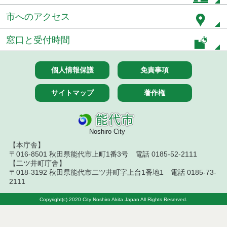
令和６年８月分
市へのアクセス
令和６年７月分
窓口と受付時間
令和６年６月分
令和６年５月分
個人情報保護
免責事項
令和６年４月分
サイトマップ
著作権
令和６年３月分
Noshiro City
令和６年２月分
【本庁舎】
〒016-8501 秋田県能代市上町1番3号 電話 0185-52-2111
令和６年１月分
【二ツ井町庁舎】
〒018-3192 秋田県能代市二ツ井町字上台1番地1 電話 0185-73-
令和５年１２月分
2111
令和５年１１月分
Copyright(c) 2020 City Noshiro Akita Japan All Rights Reserved.
令和５年１０月分