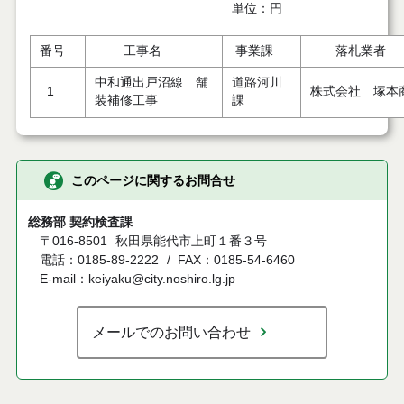
単位：円
番号
工事名
事業課
落札業者
中和通出戸沼線 舗
道路河川
1
株式会社 塚本
装補修工事
課
このページに関するお問合せ
総務部 契約検査課
〒016-8501
秋田県能代市上町１番３号
電話：0185-89-2222
FAX：0185-54-6460
E-mail：keiyaku@city.noshiro.lg.jp
メールでのお問い合わせ