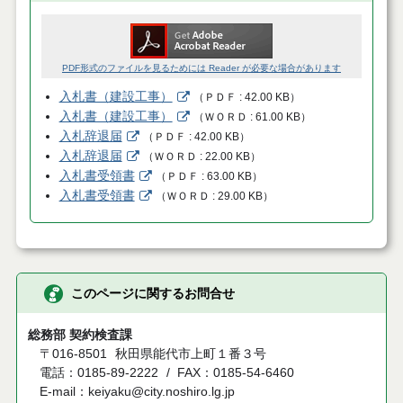
PDF形式のファイルを見るためには Reader が必要な場合があります
入札書（建設工事）
（
ＰＤＦ
42.00 KB
）
入札書（建設工事）
（
ＷＯＲＤ
61.00 KB
）
入札辞退届
（
ＰＤＦ
42.00 KB
）
入札辞退届
（
ＷＯＲＤ
22.00 KB
）
入札書受領書
（
ＰＤＦ
63.00 KB
）
入札書受領書
（
ＷＯＲＤ
29.00 KB
）
このページに関するお問合せ
総務部 契約検査課
〒016-8501
秋田県能代市上町１番３号
電話：0185-89-2222
FAX：0185-54-6460
E-mail：keiyaku@city.noshiro.lg.jp