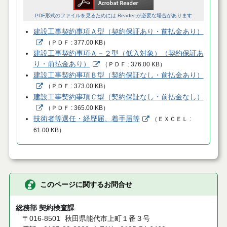
PDF形式のファイルを見るためには Reader が必要な場合があります
建設工事契約事項Ａ型（契約保証あり・前払金あり）
（
ＰＤＦ
377.00 KB
）
建設工事契約事項Ａ－２型（低入対象）（契約保証あ
り・前払金あり）
（
ＰＤＦ
376.00 KB
）
建設工事契約事項Ｂ型（契約保証なし・前払金あり）
（
ＰＤＦ
373.00 KB
）
建設工事契約事項Ｃ型（契約保証なし・前払金なし）
（
ＰＤＦ
365.00 KB
）
技術者等選任・経歴届、着手届等
（
ＥＸＣＥＬ
61.00 KB
）
このページに関するお問合せ
総務部 契約検査課
〒016-8501
秋田県能代市上町１番３号