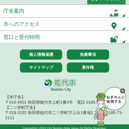
庁舎案内
市へのアクセス
窓口と受付時間
個人情報保護
免責事項
サイトマップ
著作権
Noshiro City
【本庁舎】
〒016-8501 秋田県能代市上町1番3号 電話 0185-52-2111
【二ツ井町庁舎】
〒018-3192 秋田県能代市二ツ井町字上台1番地1 電話 0185-73-
2111
Copyright(c) 2020 City Noshiro Akita Japan All Rights Reserved.