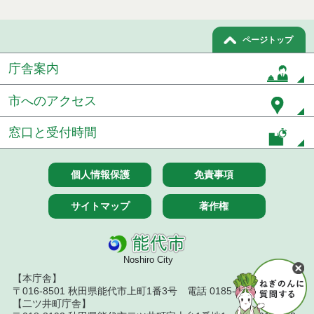
ページトップ
庁舎案内
市へのアクセス
窓口と受付時間
個人情報保護
免責事項
サイトマップ
著作権
Noshiro City
【本庁舎】
〒016-8501 秋田県能代市上町1番3号 電話 0185-52-2111
【二ツ井町庁舎】