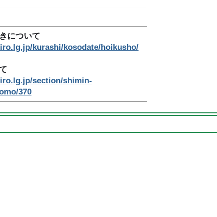
きについて
iro.lg.jp/kurashi/kosodate/hoikusho/
て
iro.lg.jp/section/shimin-
domo/370