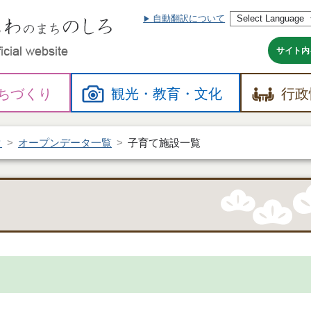
自動翻訳について
本
文
へ
サイト内
ちづくり
観光・
教育・
文化
行政
タ
オープンデータ一覧
子育て施設一覧