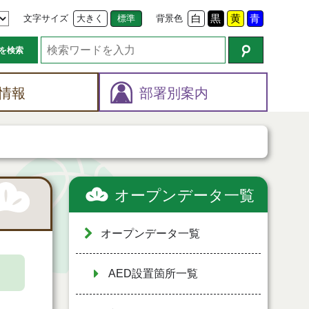
文字サイズ
大きく
標準
背景色
白
黒
黄
青
を検索
情報
部署別案内
オープンデータ一覧
オープンデータ一覧
AED設置箇所一覧