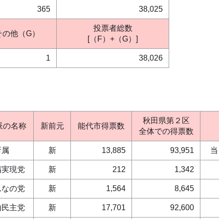
365
38,025
投票者総数
その他（G）
[（F）+（G）]
1
38,026
秋田県第２区
派の名称
新前元
能代市得票数
全体での得票数
所属
新
13,885
93,951
当
福実現党
新
212
1,342
んなの党
新
1,564
8,645
由民主党
新
17,701
92,600