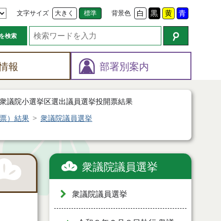
文字サイズ
大きく
標準
背景色
白
黒
黄
青
を検索
情報
部署別案内
衆議院小選挙区選出議員選挙投開票結果
票）結果
衆議院議員選挙
衆議院議員選挙
衆議院議員選挙