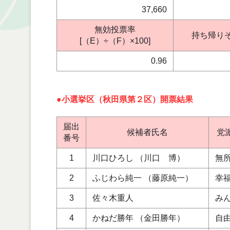
37,660
無効投票率
持ち帰り
[（E）÷（F）×100]
0.96
●小選挙区（秋田県第２区）開票結果
届出
候補者氏名
党
番号
1
川口ひろし （川口 博）
無
2
ふじわら純一 （藤原純一）
幸
3
佐々木重人
み
4
かねだ勝年 （金田勝年）
自