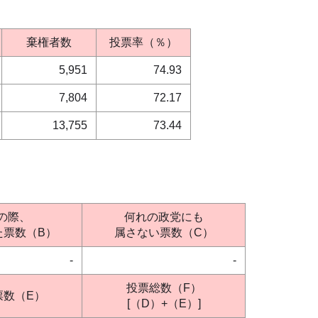
棄権者数
投票率（％）
5,951
74.93
7,804
72.17
13,755
73.44
の際、
何れの政党にも
た票数（B）
属さない票数（C）
-
-
投票総数（F）
票数（E）
[（D）+（E）]