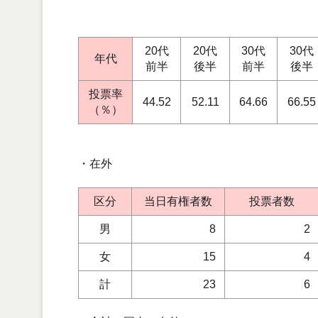
20代
20代
30代
30代
年代
前半
後半
前半
後半
投票率
44.52
52.11
64.66
66.55
（％）
・在外
区分
当日有権者数
投票者数
男
8
2
女
15
4
計
23
6