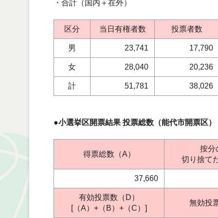
・合計（国内＋在外）
区分
当日有権者数
投票者数
男
23,741
17,790
女
28,040
20,236
計
51,781
38,026
●小選挙区開票結果 投票総数（能代市開票区）
按分
得票総数（A）
切り捨て
37,660
有効投票数（D）
無効投
[（A）+（B）+（C）]