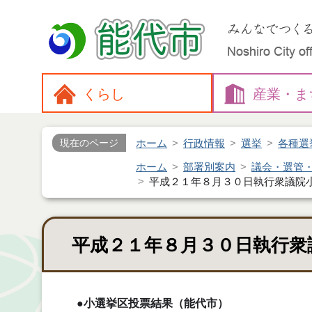
くらし
産業・
ま
ホーム
行政情報
選挙
各種選
現在のページ
ホーム
部署別案内
議会・選管
平成２１年８月３０日執行衆議院
平成２１年８月３０日執行衆
●小選挙区投票結果（能代市）