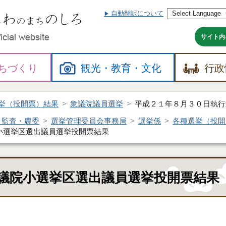
自動翻訳について
本
文
へ
サイト内
ちづくり
観光・
教育・
文化
行政
挙（投開票）結果
衆議院議員選挙
平成２１年８月３０日執行
・監査・農委
選挙管理委員会事務局
選挙係
各種選挙（投開
小選挙区選出議員選挙投開票結果
議院小選挙区選出議員選挙投開票結果