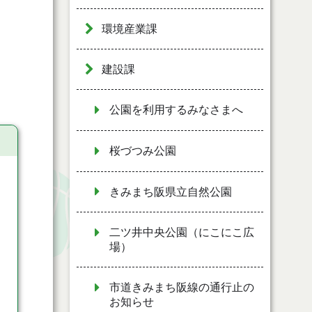
環境産業課
建設課
公園を利用するみなさまへ
桜づつみ公園
きみまち阪県立自然公園
二ツ井中央公園（にこにこ広
場）
市道きみまち阪線の通行止の
お知らせ