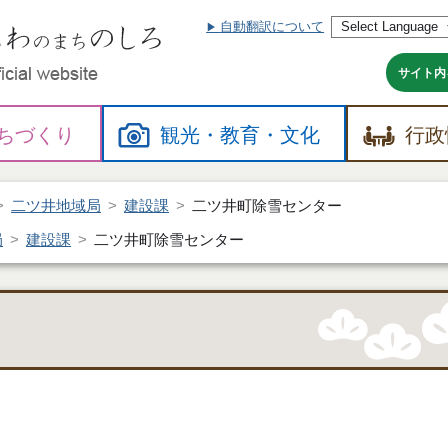
自動翻訳について
本
文
へ
サイト内
ちづくり
観光・
教育・
文化
行政
二ツ井地域局
建設課
二ツ井町除雪センター
局
建設課
二ツ井町除雪センター