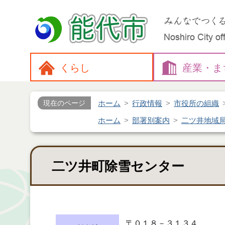
くらし
産業・
ま
ホーム
行政情報
市役所の組織
現在のページ
ホーム
部署別案内
二ツ井地域
二ツ井町除雪センター
〒０１８－３１３４