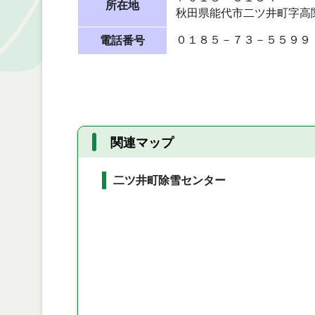
所在地
秋田県能代市
二ツ井町字高
０１８５－７３－５５９９
電話番号
関連マップ
二ツ井町除雪センター