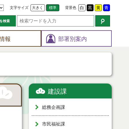
文字サイズ
大きく
標準
背景色
白
黒
黄
青
を検索
情報
部署別案内
建設課
総務企画課
市民福祉課