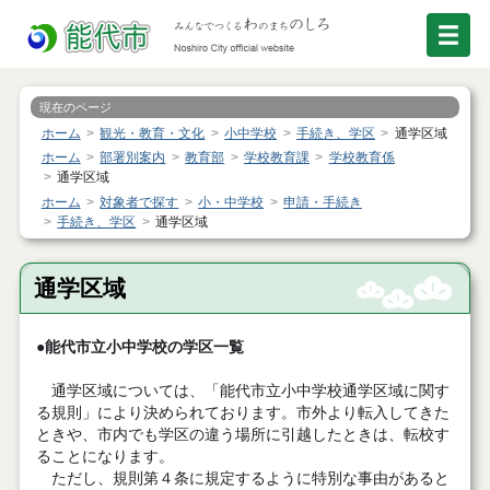
現在のページ
ホーム
観光・教育・文化
小中学校
手続き、学区
通学区域
ホーム
部署別案内
教育部
学校教育課
学校教育係
通学区域
ホーム
対象者で探す
小・中学校
申請・手続き
手続き、学区
通学区域
通学区域
●能代市立小中学校の学区一覧
通学区域については、「能代市立小中学校通学区域に関す
る規則」により決められております。市外より転入してきた
ときや、市内でも学区の違う場所に引越したときは、転校す
ることになります。
ただし、規則第４条に規定するように特別な事由があると