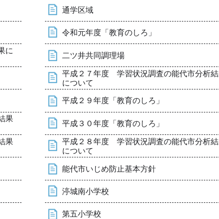
通学区域
令和元年度「教育のしろ」
果に
二ツ井共同調理場
平成２７年度 学習状況調査の能代市分析結
について
平成２９年度「教育のしろ」
結果
平成３０年度「教育のしろ」
結果
平成２８年度 学習状況調査の能代市分析結
について
能代市いじめ防止基本方針
渟城南小学校
第五小学校