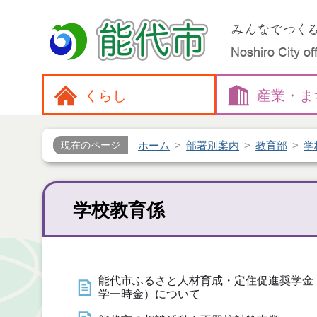
くらし
産業・
ま
ホーム
部署別案内
教育部
学
現在のページ
学校教育係
能代市ふるさと人材育成・定住促進奨学金
学一時金）について