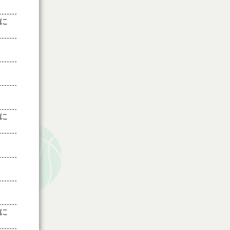
に
に
に