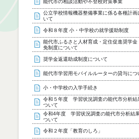
能代市の相談活動や不登校対策事業
公立学校情報機器整備事業に係る各種計画
いて
令和８年度 小・中学校の就学援助制度
能代市ふるさと人材育成・定住促進奨学金
免制度について
奨学金返還助成制度について
能代市学習用モバイルルーターの貸与につ
小・中学校の入学手続き
令和５年度 学習状況調査の能代市分析結
ついて
令和4年度 学習状況調査の能代市分析結
ついて
令和２年度「教育のしろ」