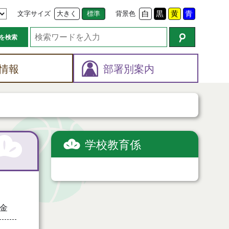
文字サイズ
大きく
標準
背景色
白
黒
黄
青
を検索
情報
部署別案内
学校教育係
金