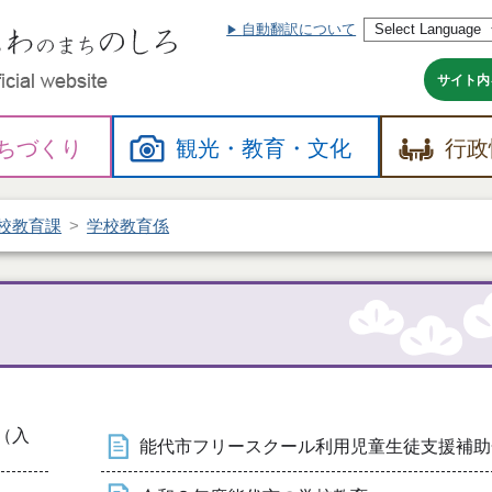
自動翻訳について
本
文
へ
サイト内
ちづくり
観光・
教育・
文化
行政
校教育課
学校教育係
（入
能代市フリースクール利用児童生徒支援補助