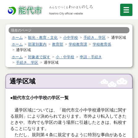
現在のページ
ホーム
観光・教育・文化
小中学校
手続き、学区
通学区域
ホーム
部署別案内
教育部
学校教育課
学校教育係
通学区域
ホーム
対象者で探す
小・中学校
申請・手続き
手続き、学区
通学区域
通学区域
●能代市立小中学校の学区一覧
通学区域については、「能代市立小中学校通学区域に関す
る規則」により決められております。市外より転入してきた
ときや、市内でも学区の違う場所に引越したときは、転校す
ることになります。
ただし、規則第４条に規定するように特別な事由があると