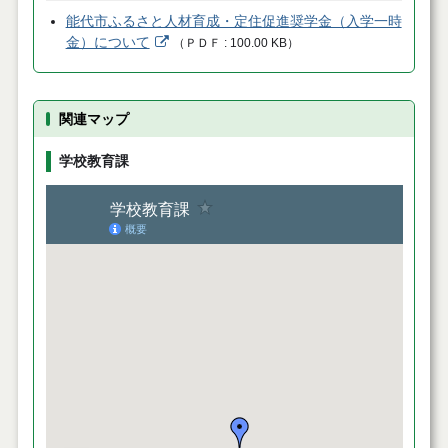
能代市ふるさと人材育成・定住促進奨学金（入学一時
金）について
（
ＰＤＦ
100.00 KB
）
関連マップ
学校教育課