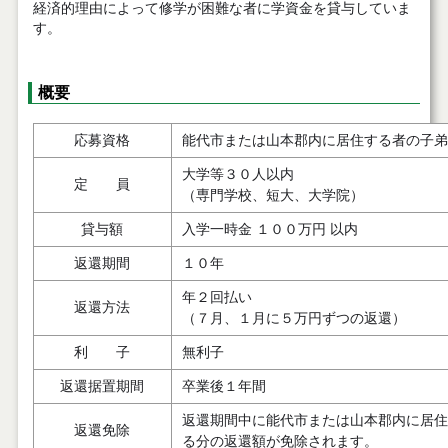
経済的理由によって修学が困難な者に学資金を貸与していま
す。
概要
応募資格
能代市または山本郡内に居住する者の子弟
大学等３０人以内
定 員
（専門学校、短大、大学院）
貸与額
入学一時金 １００万円 以内
返還期間
１０年
年２回払い
返還方法
（７月、１月に５万円ずつの返還）
利 子
無利子
返還据置期間
卒業後１年間
返還期間中に能代市または山本郡内に居住
返還免除
る分の返還額が免除されます。