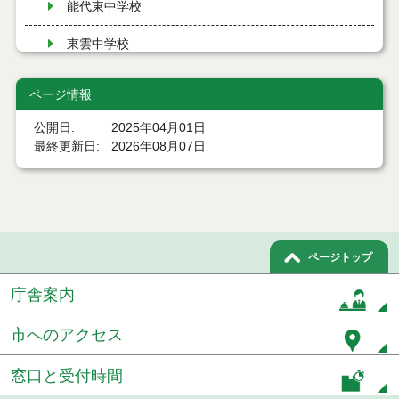
能代東中学校
東雲中学校
能代南中学校
ページ情報
二ツ井中学校
公開日
2025年04月01日
最終更新日
2026年08月07日
学校教育係
教育研究所
南部共同調理場
ページトップ
北部共同調理場
庁舎案内
能代市小規模小学校の在り方に関する基本方針
市へのアクセス
学校給食センター
窓口と受付時間
防犯ブザー配布