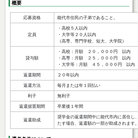
概要
応募資格
能代市住民の子弟であること。
・高校５人以内
定員
・大学等２０人以内
（高専、専門学校、短大、大学院）
・高校：月額 ２０，０００円 以内
貸与額
・高専：月額 ２５，０００円 以内
・大学等：月額 ４５，０００円 以内
返還期間
２０年以内
返還方法
毎月または年１回払い
利子
無利子
返還据置期間
卒業後１年間
奨学金の返還期間中に能代市内に居住し
返還助成
たす場合、返還額の一部が助成されます