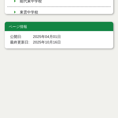
能代東中学校
東雲中学校
能代南中学校
ページ情報
二ツ井中学校
公開日
2025年04月01日
最終更新日
2025年10月16日
学校教育係
教育研究所
南部共同調理場
ページトップ
北部共同調理場
庁舎案内
能代市小規模小学校の在り方に関する基本方針
市へのアクセス
学校給食センター
窓口と受付時間
防犯ブザー配布