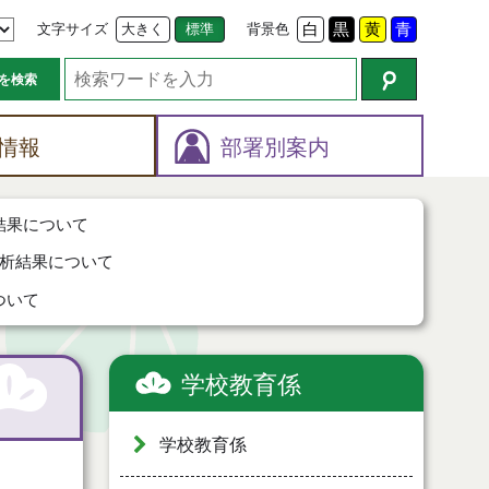
文字サイズ
大きく
標準
背景色
白
黒
黄
青
を検索
情報
部署別案内
結果について
析結果について
ついて
学校教育係
学校教育係