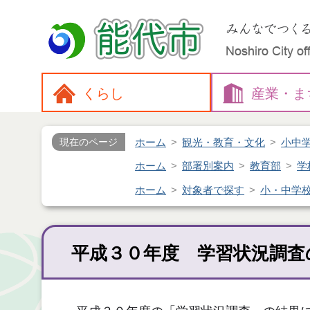
くらし
産業・
ま
ホーム
観光・教育・文化
小中
現在のページ
ホーム
部署別案内
教育部
学
ホーム
対象者で探す
小・中学
平成３０年度 学習状況調査