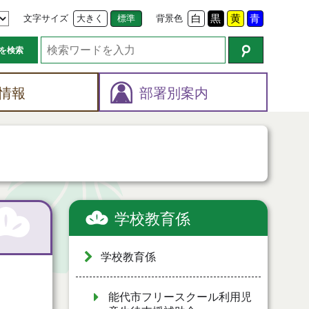
文字サイズ
大きく
標準
背景色
白
黒
黄
青
を検索
情報
部署別案内
学校教育係
学校教育係
能代市フリースクール利用児