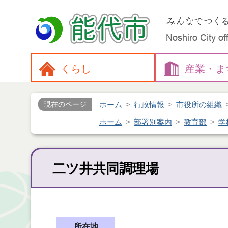
くらし
産業・
ま
ホーム
行政情報
市役所の組織
現在のページ
ホーム
部署別案内
教育部
学
二ツ井共同調理場
所在地