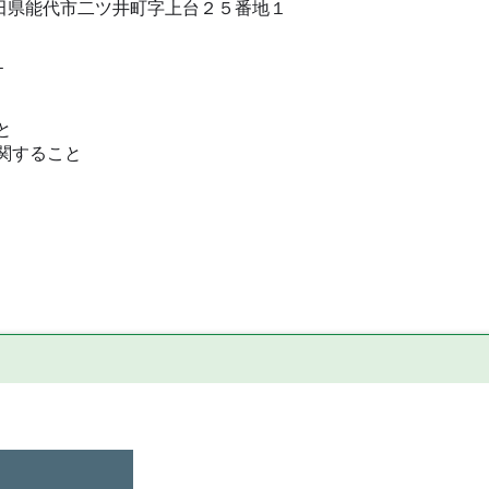
田県能代市二ツ井町字上台２５番地１
１
と
関すること