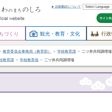
自動翻訳について
本
文
へ
サイト内
ちづくり
観光・
教育・
文化
行政
教育委員会事務局（教育部）
学校教育課
二ツ井共同調理場
校教育課
学校教育係
二ツ井共同調理場