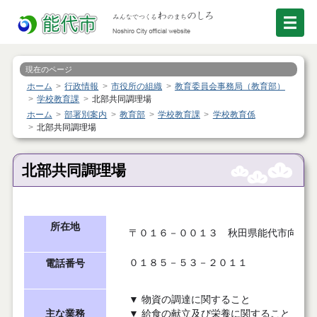
現在のページ
ホーム
行政情報
市役所の組織
教育委員会事務局（教育部）
学校教育課
北部共同調理場
ホーム
部署別案内
教育部
学校教育課
学校教育係
北部共同調理場
北部共同調理場
所在地
〒
０１６－００１３ 秋田県能代市向能代
０１８５－５３－２０１１
電話番号
▼ 物資の調達に関すること
主な業務
▼ 給食の献立及び栄養に関すること