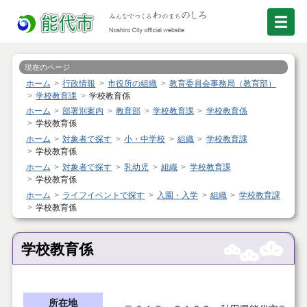
現在のページ
ホーム
行政情報
市役所の組織
教育委員会事務局（教育部）
学校教育課
学校教育係
ホーム
部署別案内
教育部
学校教育課
学校教育係
学校教育係
ホーム
対象者で探す
小・中学校
組織
学校教育課
学校教育係
ホーム
対象者で探す
乳幼児
組織
学校教育課
学校教育係
ホーム
ライフイベントで探す
入園・入学
組織
学校教育課
学校教育係
学校教育係
所在地