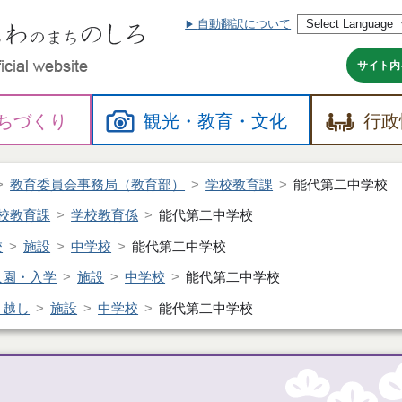
自動翻訳について
本
文
へ
サイト内
ちづくり
観光・
教育・
文化
行政
教育委員会事務局（教育部）
学校教育課
能代第二中学校
校教育課
学校教育係
能代第二中学校
校
施設
中学校
能代第二中学校
入園・入学
施設
中学校
能代第二中学校
引越し
施設
中学校
能代第二中学校