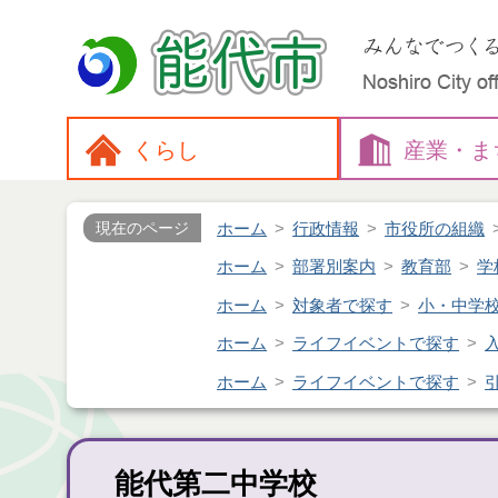
くらし
産業・
ま
ホーム
行政情報
市役所の組織
現在のページ
ホーム
部署別案内
教育部
学
ホーム
対象者で探す
小・中学
ホーム
ライフイベントで探す
ホーム
ライフイベントで探す
能代第二中学校