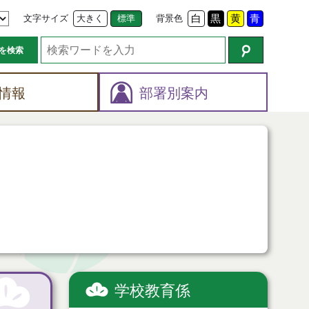
文字サイズ
大きく
標準
背景色
白
黒
黄
青
を検索
情報
部署別案内
学校教育係