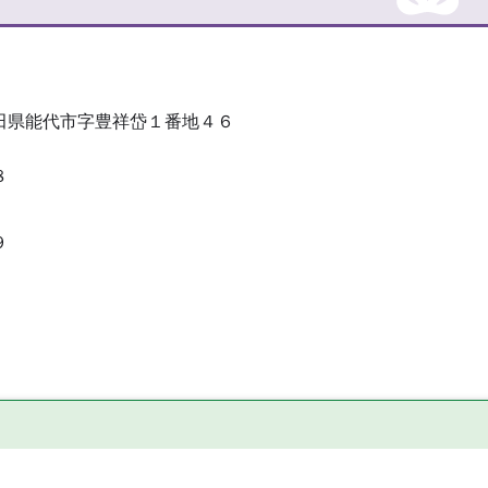
田県能代市字豊祥岱１番地４６
８
９