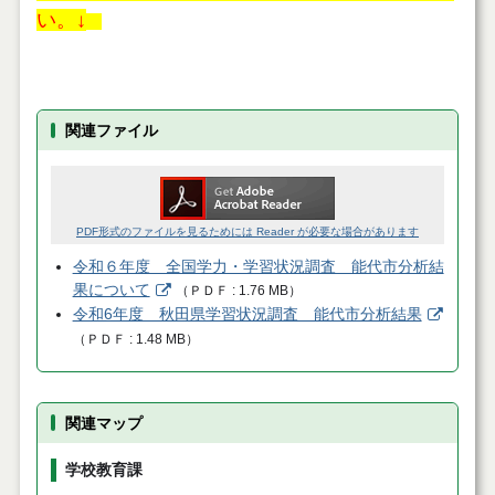
い。↓
関連ファイル
PDF形式のファイルを見るためには Reader が必要な場合があります
令和６年度 全国学力・学習状況調査 能代市分析結
果について
（
ＰＤＦ
1.76 MB
）
令和6年度 秋田県学習状況調査 能代市分析結果
（
ＰＤＦ
1.48 MB
）
関連マップ
学校教育課