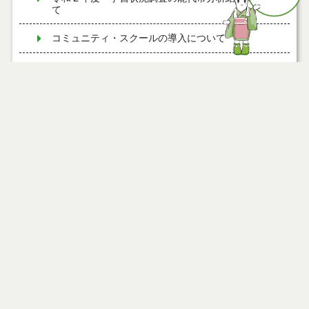
て
コミュニティ・スクールの導入について
通学区域
令和２年度能代市の学校教育
令和元年度「教育のしろ」
令和元年度 学習状況調査の能代市分析結果につい
て
二ツ井共同調理場
平成３０年度 学習状況調査の能代市分析結果につ
いて
平成２９年度 学習状況調査の能代市分析結果につ
いて
平成３０年度「教育のしろ」