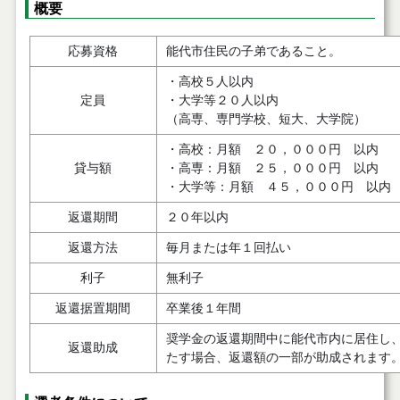
概要
応募資格
能代市住民の子弟であること。
・高校５人以内
定員
・大学等２０人以内
（高専、専門学校、短大、大学院）
・高校：月額 ２０，０００円 以内
貸与額
・高専：月額 ２５，０００円 以内
・大学等：月額 ４５，０００円 以内
返還期間
２０年以内
返還方法
毎月または年１回払い
利子
無利子
返還据置期間
卒業後１年間
奨学金の返還期間中に能代市内に居住し
返還助成
たす場合、返還額の一部が助成されます