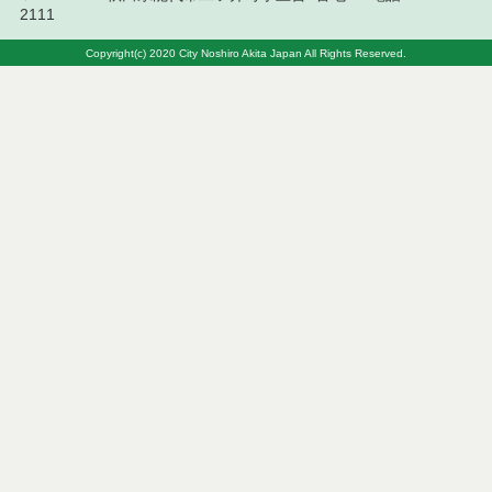
2111
Copyright(c) 2020 City Noshiro Akita Japan All Rights Reserved.