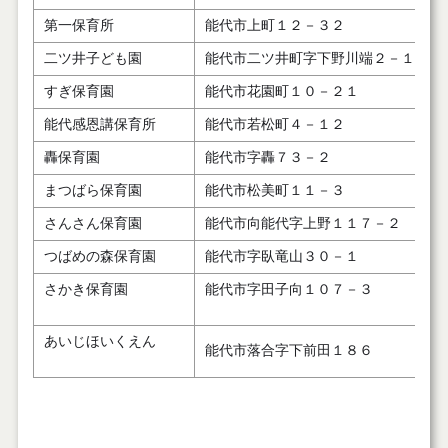
第一保育所
能代市上町１２－３２
二ツ井子ども園
能代市二ツ井町字下野川端２－１
すぎ保育園
能代市花園町１０－２１
能代感恩講保育所
能代市若松町４－１２
轟保育園
能代市字轟７３－２
まつばら保育園
能代市松美町１１－３
さんさん保育園
能代市向能代字上野１１７－２
つばめの森保育園
能代市字臥竜山３０－１
さかき保育園
能代市字田子向１０７－３
あいじほいくえん
能代市落合字下前田１８６