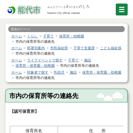
現在のページ
ホーム
くらし
子育て
保育所・幼稚園
市内の保育所等の連絡先
ホーム
部署別案内
市民福祉部
子育て支援課
こども福祉係
市内の保育所等の連絡先
ホーム
ライフイベントで探す
子育て
施設
保育所・保育園・幼稚園
市内の保育所等の連絡先
ホーム
対象者で探す
乳幼児
施設
保育所・保育園・幼稚園
市内の保育所等の連絡先
市内の保育所等の連絡先
【認可保育所】
保育所名
住 所