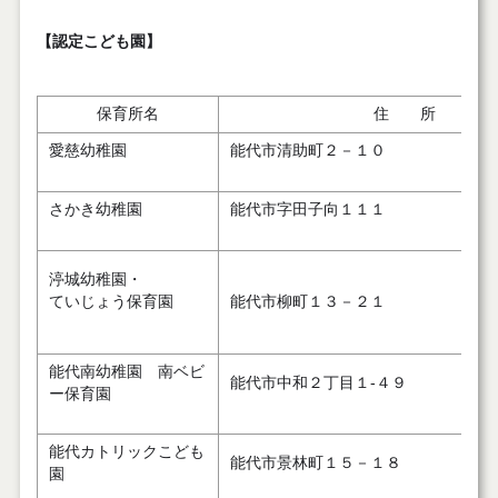
【認定こども園】
保育所名
住 所
愛慈幼稚園
能代市清助町２－１０
さかき幼稚園
能代市字田子向１１１
渟城幼稚園・
ていじょう保育園
能代市柳町１３－２１
能代南幼稚園 南ベビ
能代市中和２丁目１-４９
ー保育園
能代カトリックこども
能代市景林町１５－１８
園