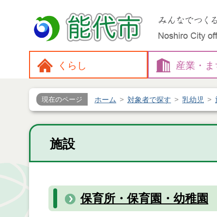
くらし
産業・
ま
ホーム
対象者で探す
乳幼児
現在のページ
施設
保育所・保育園・幼稚園