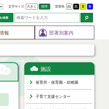
文字サイズ
大きく
標準
背景色
白
黒
黄
青
を検索
情報
部署別案内
施設
保育所・保育園・幼稚園
子育て支援センター