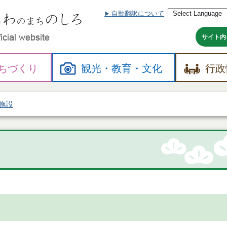
自動翻訳について
本
文
へ
サイト内
ちづくり
観光・
教育・
文化
行政
施設