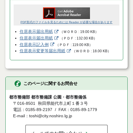
PDF形式のファイルを見るためには Reader が必要な場合があります
住居表示届出用紙
（
ＷＯＲＤ
19.00 KB
）
住居表示届出用紙
（
ＰＤＦ
132.00 KB
）
住居表示記入例
（
ＰＤＦ
119.00 KB
）
住居表示変更等届出用紙
（
ＷＯＲＤ
18.00 KB
）
このページに関するお問合せ
都市整備部 都市整備課 公園・都市整備係
〒016-8501
秋田県能代市上町１番３号
電話：0185-89-2197
FAX：0185-89-1779
E-mail：toshi@city.noshiro.lg.jp