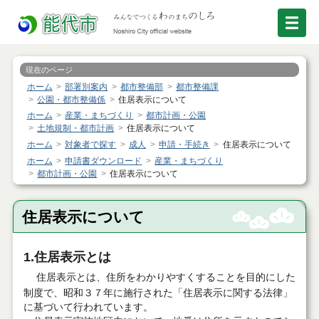
現在のページ
ホーム
部署別案内
都市整備部
都市整備課
公園・都市整備係
住居表示について
ホーム
産業・まちづくり
都市計画・公園
土地規制・都市計画
住居表示について
ホーム
対象者で探す
成人
申請・手続き
住居表示について
ホーム
申請書ダウンロード
産業・まちづくり
都市計画・公園
住居表示について
住居表示について
1.住居表示とは
住居表示とは、住所をわかりやすくすることを目的にした
制度で、昭和３７年に施行された「住居表示に関する法律」
に基づいて行われています。