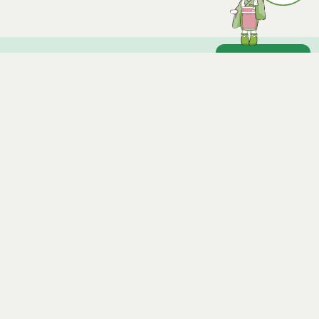
理解促進研修・啓発事業
地域生活支援事業
ページトップ
能代市人工内耳装用者に対する体外部装置等購入費
助成について
庁舎案内
税金の減免
市へのアクセス
窓口と受付時間
個人情報保護
免責事項
サイトマップ
著作権
Noshiro City
【本庁舎】
〒016-8501 秋田県能代市上町1番3号 電話 0185-52-2111