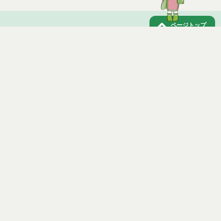
地域生活支援事業
ページトップ
能代市人工内耳装用者に対する体外部装置等購入費
助成について
庁舎案内
税金の減免
市へのアクセス
窓口と受付時間
個人情報保護
免責事項
サイトマップ
著作権
Noshiro City
【本庁舎】
〒016-8501 秋田県能代市上町1番3号 電話 0185-52-2111
【二ツ井町庁舎】
〒018-3192 秋田県能代市二ツ井町字上台1番地1 電話 0185-73-