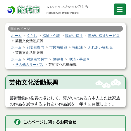
現在のページ
ホーム
くらし
福祉・介護
障がい福祉
障がい福祉サービス
芸術文化活動振興
ホーム
部署別案内
市民福祉部
福祉課
ふれあい福祉係
芸術文化活動振興
ホーム
対象者で探す
障害者
申請・手続き
その他のサービス
芸術文化活動振興
芸術文化活動振興
芸術活動の発表の場として、障がいのある方本人または家族
の作品を展示するふれあい作品展を、年１回開催します。
このページに関するお問合せ