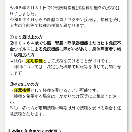
令和６年３月３１日で特例臨時接種(接種費用無料の接種)は
終了しました。
令和６年４月からの新型コロナワクチン接種は、接種を受け
る方の年齢等で接種の種類が異なります。
①６５歳以上の方
②６０～６４歳で心臓・腎臓・呼吸器機能またはヒト免疫不
全ウイルスによる免疫機能に障がいがあり、身体障害者手帳
１級程度の方
→秋冬に
定期接種
として接種を受けることが可能です。
詳細については、決定した段階で広報等を通じてお知らせ
します。
③そのほかの方
→
任意接種
として接種を受けることが可能です。
接種を希望する場合は、かかりつけ医等にご相談くださ
い。
※①・②の方が定期接種の時期以外で接種を受ける場合も任
意接種となります。
令和５年度までとの変更点