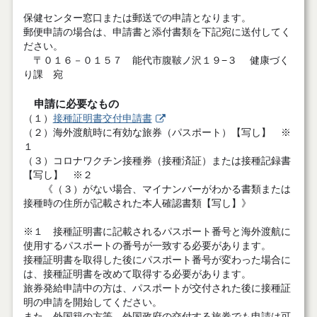
保健センター窓口または郵送での申請となります。
郵便申請の場合は、申請書と添付書類を下記宛に送付してく
ださい。
〒０１６－０１５７ 能代市腹鞁ノ沢１９−３ 健康づく
り課 宛
申請に必要なもの
（１）
接種証明書交付申請書
（２）海外渡航時に有効な旅券（パスポート）【写し】 ※
１
（３）コロナワクチン接種券（接種済証）または接種記録書
【写し】 ※２
《（３）がない場合、マイナンバーがわかる書類または
接種時の住所が記載された本人確認書類【写し】》
※１ 接種証明書に記載されるパスポート番号と海外渡航に
使用するパスポートの番号が一致する必要があります。
接種証明書を取得した後にパスポート番号が変わった場合に
は、接種証明書を改めて取得する必要があります。
旅券発給申請中の方は、パスポートが交付された後に接種証
明の申請を開始してください。
また、外国籍の方等、外国政府の交付する旅券でも申請は可