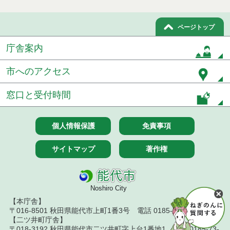
ページトップ
庁舎案内
市へのアクセス
窓口と受付時間
個人情報保護
免責事項
サイトマップ
著作権
Noshiro City
【本庁舎】
〒016-8501 秋田県能代市上町1番3号 電話 0185-52-2111
【二ツ井町庁舎】
〒018-3192 秋田県能代市二ツ井町字上台1番地1 電話 0185-73-