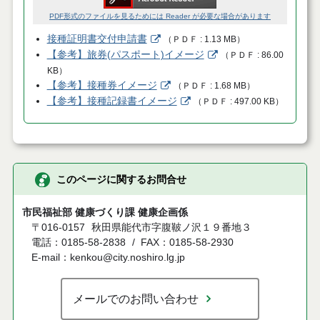
PDF形式のファイルを見るためには Reader が必要な場合があります
接種証明書交付申請書
（
ＰＤＦ
1.13 MB
）
【参考】旅券(パスポート)イメージ
（
ＰＤＦ
86.00
KB
）
【参考】接種券イメージ
（
ＰＤＦ
1.68 MB
）
【参考】接種記録書イメージ
（
ＰＤＦ
497.00 KB
）
このページに関するお問合せ
市民福祉部 健康づくり課 健康企画係
〒016-0157
秋田県能代市字腹鞁ノ沢１９番地３
電話：0185-58-2838
FAX：0185-58-2930
E-mail：kenkou@city.noshiro.lg.jp
メールでのお問い合わせ