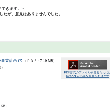
ドできます。>
したが、意見はありませんでした。
険事業計画
（
ＰＤＦ
7.19 MB
）
B
）
PDF形式のファイルを見るために
Reader が必要な場合があります
 KB
）