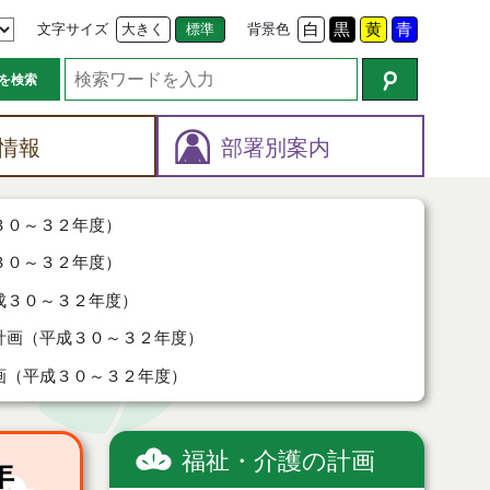
文字サイズ
大きく
標準
背景色
白
黒
黄
青
を検索
情報
部署別案内
３０～３２年度）
３０～３２年度）
成３０～３２年度）
計画（平成３０～３２年度）
画（平成３０～３２年度）
福祉・介護の計画
年