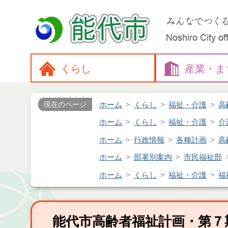
くらし
産業・
ま
ホーム
くらし
福祉・介護
高
現在のページ
ホーム
くらし
福祉・介護
介
ホーム
行政情報
各種計画
高
ホーム
部署別案内
市民福祉部
ホーム
くらし
福祉・介護
福
能代市高齢者福祉計画・第７