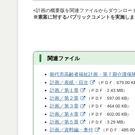
<計画の概要版を関連ファイルからダウンロー
※
素案に対するパブリックコメントを実施しま
関連ファイル
能代市高齢者福祉計画・第７期介護保
計画／表紙・目次
（
ＰＤＦ
679.00 K
計画／第１章
（
ＰＤＦ
2.43 MB
）
計画／第２章
（
ＰＤＦ
597.00 KB
）
計画／第３章
（
ＰＤＦ
464.00 KB
）
計画／第４章
（
ＰＤＦ
602.00 KB
）
計画／第５章
（
ＰＤＦ
3.29 MB
）
計画／資料編・奥付
（
ＰＤＦ
485.00