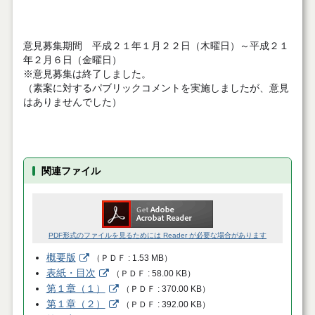
意見募集期間 平成２１年１月２２日（木曜日）～平成２１
年２月６日（金曜日）
※意見募集は終了しました。
（素案に対するパブリックコメントを実施しましたが、意見
はありませんでした）
関連ファイル
PDF形式のファイルを見るためには Reader が必要な場合があります
概要版
（
ＰＤＦ
1.53 MB
）
表紙・目次
（
ＰＤＦ
58.00 KB
）
第１章（１）
（
ＰＤＦ
370.00 KB
）
第１章（２）
（
ＰＤＦ
392.00 KB
）