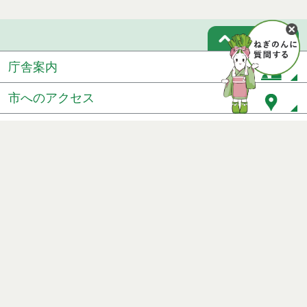
ページトップ
庁舎案内
市へのアクセス
窓口と受付時間
個人情報保護
免責事項
サイトマップ
著作権
Noshiro City
【本庁舎】
〒016-8501 秋田県能代市上町1番3号 電話 0185-52-2111
【二ツ井町庁舎】