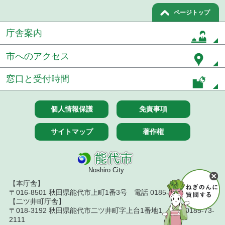
ページトップ
庁舎案内
市へのアクセス
窓口と受付時間
個人情報保護
免責事項
サイトマップ
著作権
Noshiro City
【本庁舎】
〒016-8501 秋田県能代市上町1番3号 電話 0185-52-2111
【二ツ井町庁舎】
〒018-3192 秋田県能代市二ツ井町字上台1番地1 電話 0185-73-
2111