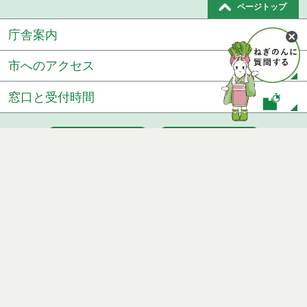
ページトップ
庁舎案内
市へのアクセス
窓口と受付時間
個人情報保護
免責事項
サイトマップ
著作権
Noshiro City
【本庁舎】
〒016-8501 秋田県能代市上町1番3号 電話 0185-52-2111
【二ツ井町庁舎】
〒018-3192 秋田県能代市二ツ井町字上台1番地1 電話 0185-73-
2111