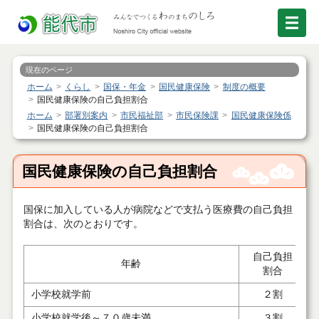
現在のページ
ホーム
くらし
国保・年金
国民健康保険
制度の概要
国民健康保険の自己負担割合
ホーム
部署別案内
市民福祉部
市民保険課
国民健康保険係
国民健康保険の自己負担割合
国民健康保険の自己負担割合
国保に加入している人が病院などで支払う医療費の自己負担
割合は、次のとおりです。
自己負担
年齢
割合
小学校就学前
２割
小学校就学後～７０歳未満
３割