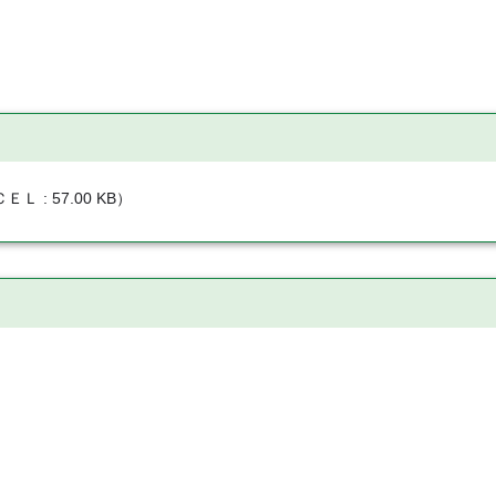
ＣＥＬ
57.00 KB
）