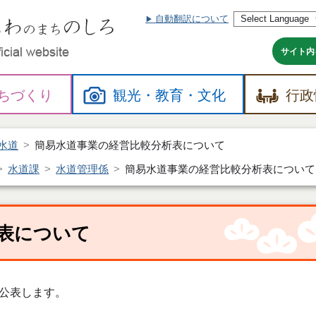
自動翻訳について
本
文
へ
サイト内
ちづくり
観光・
教育・
文化
行政
水道
簡易水道事業の経営比較分析表について
水道課
水道管理係
簡易水道事業の経営比較分析表について
表について
公表します。