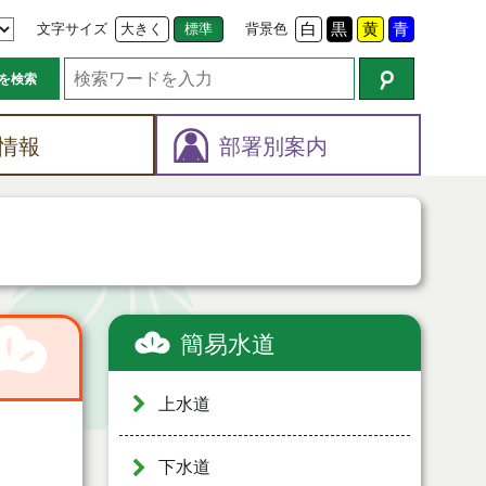
文字サイズ
大きく
標準
背景色
白
黒
黄
青
を検索
情報
部署別案内
簡易水道
上水道
下水道