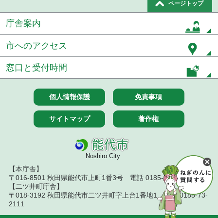
ページトップ
庁舎案内
市へのアクセス
窓口と受付時間
個人情報保護
免責事項
サイトマップ
著作権
Noshiro City
【本庁舎】
〒016-8501 秋田県能代市上町1番3号 電話 0185-52-2111
【二ツ井町庁舎】
〒018-3192 秋田県能代市二ツ井町字上台1番地1 電話 0185-73-
2111