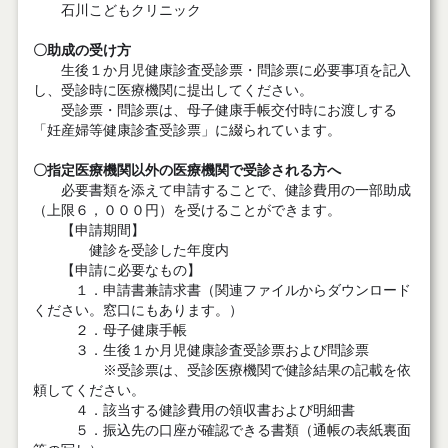
石川こどもクリニック
〇助成の受け方
生後１か月児健康診査受診票・問診票に必要事項を記入
し、受診時に医療機関に提出してください。
受診票・問診票は、母子健康手帳交付時にお渡しする
「妊産婦等健康診査受診票」に綴られています。
〇指定医療機関以外の医療機関で受診される方へ
必要書類を添えて申請することで、健診費用の一部助成
（上限６，０００円）を受けることができます。
【申請期間】
健診を受診した年度内
【申請に必要なもの】
１．申請書兼請求書（関連ファイルからダウンロード
ください。窓口にもあります。）
２．母子健康手帳
３．生後１か月児健康診査受診票および問診票
※受診票は、受診医療機関で健診結果の記載を依
頼してください。
４．該当する健診費用の領収書および明細書
５．振込先の口座が確認できる書類（通帳の表紙裏面