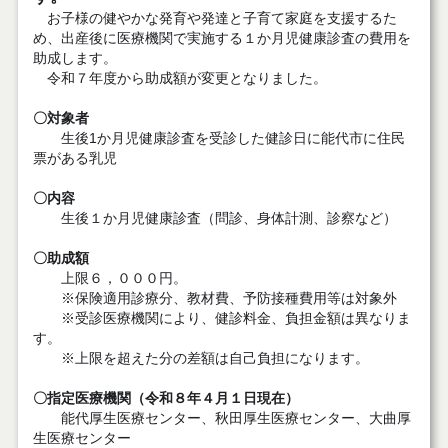
お子様の健やかな発育や発達と子育て家庭を支援するた
め、出産後に医療機関で実施する１か月児健康診査の費用を
助成します。
令和７年度から助成額が変更となりました。
〇対象者
生後1か月児健康診査を受診した健診日に能代市に住民
票がある乳児
〇内容
生後１か月児健康診査（問診、身体計測、診察など）
〇助成額
上限６，０００円。
※保険適用診療分、教材費、予防接種費用等は対象外
※受診医療機関により、健診料金、負担金額は異なりま
す。
※上限を超えた分の差額は自己負担になります。
〇指定医療機関（令和８年４月１日現在）
能代厚生医療センター、秋田厚生医療センター、大曲厚
生医療センター