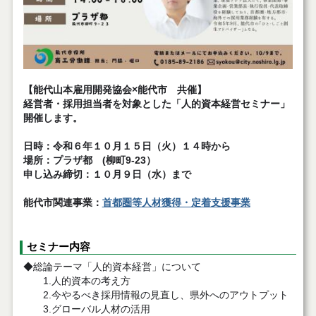
【能代山本雇用開発協会×能代市 共催】
経営者・採用担当者を対象とした「人的資本経営セミナー」
開催します。
日時：令和６年１０月１５日（火）１４時から
場所：プラザ都 (柳町9-23）
申し込み締切：１０月９日（水）まで
能代市関連事業：
首都圏等人材獲得・定着支援事業
セミナー内容
◆総論テーマ「人的資本経営」について
1.人的資本の考え方
2.今やるべき採用情報の見直し、県外へのアウトプット
3.グローバル人材の活用