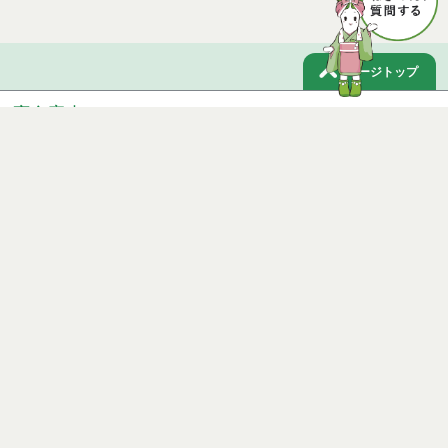
ページトップ
庁舎案内
市へのアクセス
窓口と受付時間
個人情報保護
免責事項
サイトマップ
著作権
Noshiro City
【本庁舎】
〒016-8501 秋田県能代市上町1番3号 電話 0185-52-2111