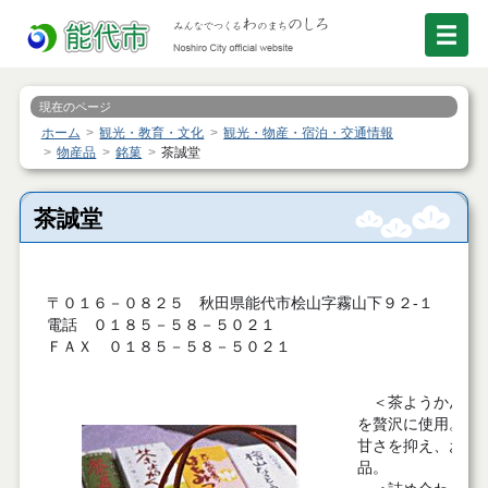
現在のページ
ホーム
観光・教育・文化
観光・物産・宿泊・交通情報
物産品
銘菓
茶誠堂
茶誠堂
〒０１６－０８２５ 秋田県能代市桧山字霧山下９２‐１
電話 ０１８５－５８－５０２１
ＦＡＸ ０１８５－５８－５０２１
＜茶ようかん＞は
を贅沢に使用。
甘さを抑え、お茶
品。