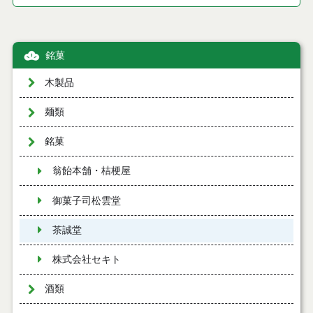
銘菓
木製品
麺類
銘菓
翁飴本舗・桔梗屋
御菓子司松雲堂
茶誠堂
株式会社セキト
酒類