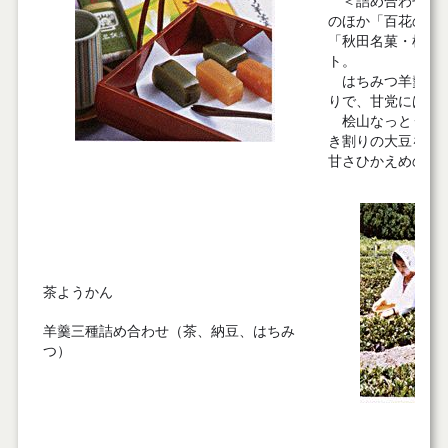
＜詰め合わせ＞に
のほか「百花の香
「秋田名菓・桧山
ト。
はちみつ羊羹は能
りで、甘党には嬉
桧山なっとう羊羹
き割りの大豆を蜜
甘さひかえめの羊
茶ようかん
羊羹三種詰め合わせ（茶、納豆、はちみ
つ）