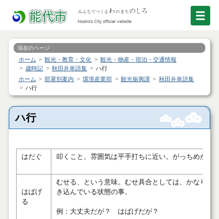
現在のページ
ホーム
観光・教育・文化
観光・物産・宿泊・交通情報
歳時記
秋田弁単語集
ハ行
ホーム
部署別案内
環境産業部
観光振興課
秋田弁単語集
ハ行
ハ行
はだぐ
叩くこと。雰囲気は平手打ちに近い。がっちめがす
むせる、という意味。むせ具合としては、かなり気
はばげ
き込んでいる状態の事。
る
例：大丈夫だが？ はばげだが？