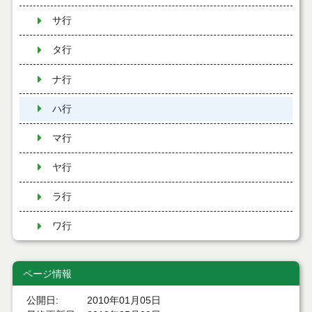
サ行
タ行
ナ行
ハ行
マ行
ヤ行
ラ行
ワ行
ページ情報
公開日
2010年01月05日