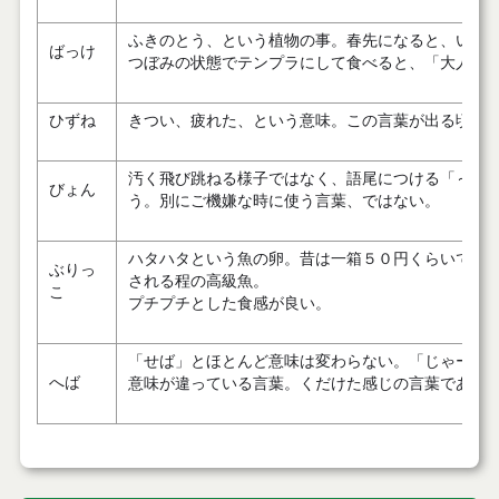
ふきのとう、という植物の事。春先になると、いた
ばっけ
つぼみの状態でテンプラにして食べると、「大人の
ひずね
きつい、疲れた、という意味。この言葉が出る頃に
汚く飛び跳ねる様子ではなく、語尾につける「～だ
びょん
う。別にご機嫌な時に使う言葉、ではない。
ハタハタという魚の卵。昔は一箱５０円くらいで売
ぶりっ
される程の高級魚。
こ
プチプチとした食感が良い。
「せば」とほとんど意味は変わらない。「じゃーね
へば
意味が違っている言葉。くだけた感じの言葉である