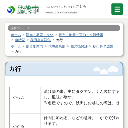
現在のページ
ホーム
観光・教育・文化
観光・物産・宿泊・交通情報
歳時記
秋田弁単語集
カ行
ホーム
部署別案内
環境産業部
観光振興課
秋田弁単語集
カ行
カ行
漬け物の事。主にタクアン。くん製にすると「
がっこ
し、風味が増す。
※名産ですので、秋田にお越しの際は、ぜひ食
仲間に加わる、などの意味。「かででけれ」「
ります。
かだる