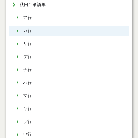
秋田弁単語集
ア行
カ行
サ行
タ行
ナ行
ハ行
マ行
ヤ行
ラ行
ワ行