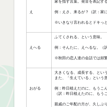
家を指す言葉。発音を表記す
え
例：えさ、来るが？（訳：家
※いきなり言われるとドキっ
ふてくされる、という意味。
えへる
例：そんたに、えへるな。（
※秋田の恋人達の会話では頻
大きくなる、成長する、とい
また、「生えている」という
おがる
例：昨日植えだのに、もうこ
（訳：昨日植えたのに、もう
親戚のご年配の方が、久しぶ