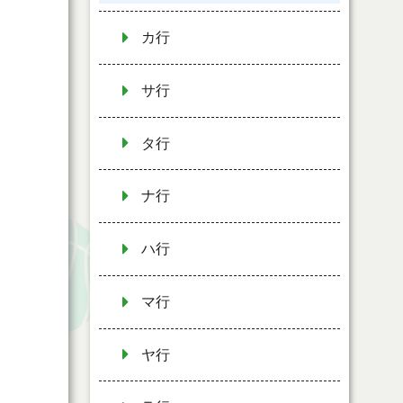
カ行
サ行
タ行
ナ行
ハ行
マ行
ヤ行