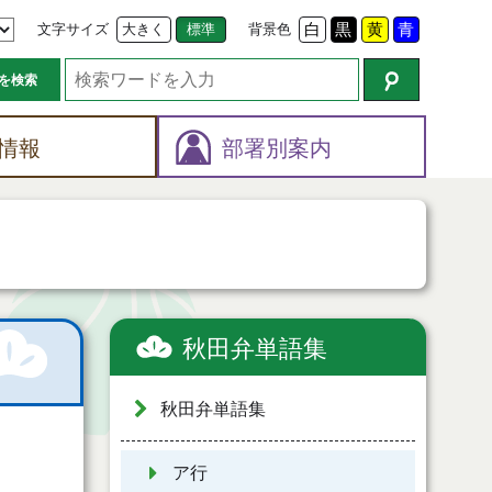
文字サイズ
大きく
標準
背景色
白
黒
黄
青
を検索
情報
部署別案内
秋田弁単語集
秋田弁単語集
ア行