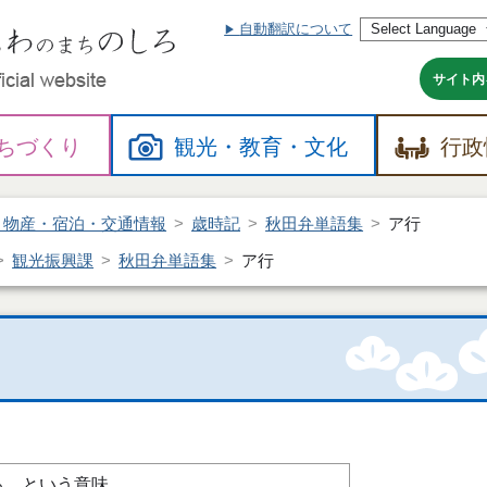
自動翻訳について
本
文
へ
サイト内
ちづくり
観光・
教育・
文化
行政
・物産・宿泊・交通情報
歳時記
秋田弁単語集
ア行
観光振興課
秋田弁単語集
ア行
る、という意味。