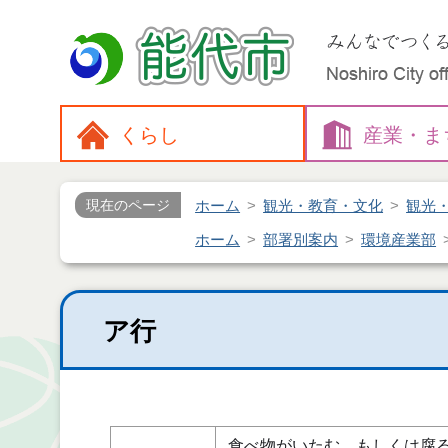
くらし
産業・
ま
ホーム
観光・教育・文化
観光
現在のページ
ホーム
部署別案内
環境産業部
ア行
食べ物がいたむ、もしくは腐