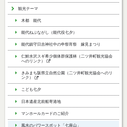
観光テーマ
木都 能代
能代ねぶながし（能代役七夕）
能代鎮守日吉神社中の申祭宵祭 嫁見まつり
仁鮒水沢スギ希少個体群保護林（二ツ井町観光協会
へのリンク）
きみまち阪県立自然公園（二ツ井町観光協会へのリ
ンク）
こども七夕
日本遺産北前船寄港地
マンホールカードのご紹介
風水のパワースポット「七座山」