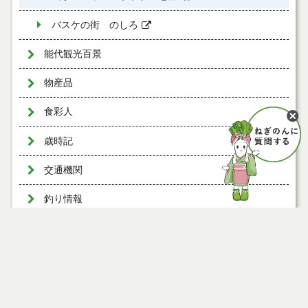
バスケの街 のしろ
能代観光百景
物産品
食彩人
歳時記
交通機関
釣り情報
能代フィルムコミッション
ページ情報
公開日
2013年06月27日