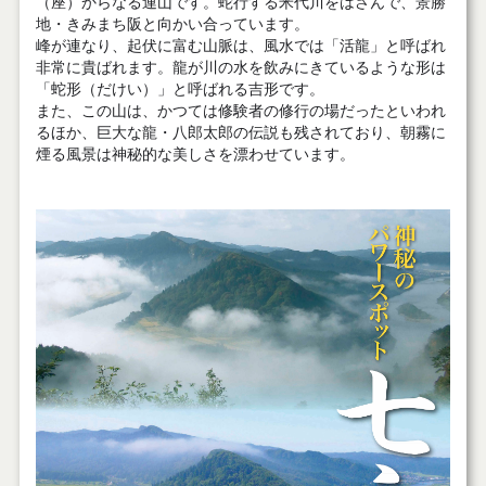
（座）からなる連山です。蛇行する米代川をはさんで、景勝
地・きみまち阪と向かい合っています。
峰が連なり、起伏に富む山脈は、風水では「活龍」と呼ばれ
非常に貴ばれます。龍が川の水を飲みにきているような形は
「蛇形（だけい）」と呼ばれる吉形です。
また、この山は、かつては修験者の修行の場だったといわれ
るほか、巨大な龍・八郎太郎の伝説も残されており、朝霧に
煙る風景は神秘的な美しさを漂わせています。