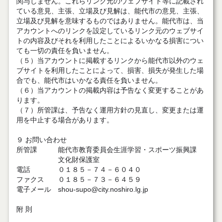
関与しません。これらリンク元のウェブサイト等に記載され
ている意見、主張、立場及び見解は、能代市の意見、主張、
立場及び見解を意味するものではありません。能代市は、当
アカウントへのリンクを設定しているリンク元のウェブサイ
トの内容及びそれを利用したことによるいかなる損害につい
ても一切の責任を負いません。
（５）当アカウントに掲載するリンクから能代市以外のウェ
ブサイトを利用したことによって、損害、損失が発生した場
合でも、能代市はいかなる責任を負いません。
（６）当アカウントの掲載内容は予告なく変更することがあ
ります。
（７）所管課は、予告なく運用方針の見直し、変更または運
用を中止する場合があります。
９ お問い合わせ
所管課 能代市教育委員会生涯学習・スポーツ振興課
文化財保護室
電話 ０１８５－７４－６０４０
ファクス ０１８５－７３－６４５９
電子メール shou-supo@city.noshiro.lg.jp
附 則