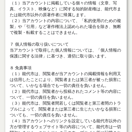
（１）当アカウントに掲載している個々の情報（文章、写
真、イラスト、映像など）に関する知的財産権は、能代市ま
たは能代市以外の原著作者に帰属します。
（２）当アカウントの内容について、「私的使用のための複
製」や「引用」など著作権法上認められた場合を除き、無断
で複製・転載することはできません。
７ 個人情報の取り扱いについて
当アカウントで取得した個人情報については、「個人情報の
保護に関する法律」に基づき、適切に取り扱います。
８ 免責事項
（１）能代市は、閲覧者が当アカウントの掲載情報を利用又
は信用したことにより、閲覧者または第三者が被った損害に
ついて、いかなる場合でも一切の責任を負いません。
（２）能代市は、閲覧者から投稿されたコメント等の内容に
ついて、一切の責任を負いません。
（３）能代市は、閲覧者間若しくは閲覧者と第三者間のトラ
ブルによって、閲覧者または第三者に生じたいかなる損害に
ついても、一切の責任を負いません。
（４）当アカウントへのリンクを設定している能代市以外の
方が管理するウェブサイト等の内容について、能代市は一切