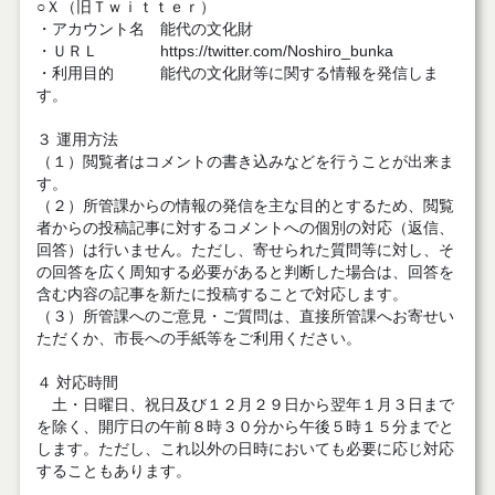
○Ｘ（旧Ｔｗｉｔｔｅｒ）
・アカウント名 能代の文化財
・ＵＲＬ https://twitter.com/Noshiro_bunka
・利用目的 能代の文化財等に関する情報を発信しま
す。
３ 運用方法
（１）閲覧者はコメントの書き込みなどを行うことが出来ま
す。
（２）所管課からの情報の発信を主な目的とするため、閲覧
者からの投稿記事に対するコメントへの個別の対応（返信、
回答）は行いません。ただし、寄せられた質問等に対し、そ
の回答を広く周知する必要があると判断した場合は、回答を
含む内容の記事を新たに投稿することで対応します。
（３）所管課へのご意見・ご質問は、直接所管課へお寄せい
ただくか、市長への手紙等をご利用ください。
４ 対応時間
土・日曜日、祝日及び１２月２９日から翌年１月３日まで
を除く、開庁日の午前８時３０分から午後５時１５分までと
します。ただし、これ以外の日時においても必要に応じ対応
することもあります。