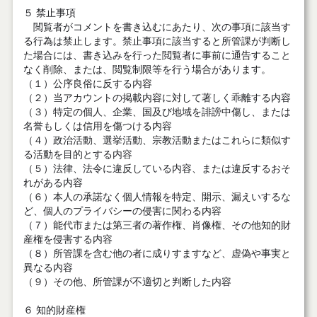
５ 禁止事項
閲覧者がコメントを書き込むにあたり、次の事項に該当す
る行為は禁止します。禁止事項に該当すると所管課が判断し
た場合には、書き込みを行った閲覧者に事前に通告すること
なく削除、または、閲覧制限等を行う場合があります。
（１）公序良俗に反する内容
（２）当アカウントの掲載内容に対して著しく乖離する内容
（３）特定の個人、企業、国及び地域を誹謗中傷し、または
名誉もしくは信用を傷つける内容
（４）政治活動、選挙活動、宗教活動またはこれらに類似す
る活動を目的とする内容
（５）法律、法令に違反している内容、または違反するおそ
れがある内容
（６）本人の承諾なく個人情報を特定、開示、漏えいするな
ど、個人のプライバシーの侵害に関わる内容
（７）能代市または第三者の著作権、肖像権、その他知的財
産権を侵害する内容
（８）所管課を含む他の者に成りすますなど、虚偽や事実と
異なる内容
（９）その他、所管課が不適切と判断した内容
６ 知的財産権