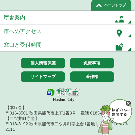
ページトップ
庁舎案内
市へのアクセス
窓口と受付時間
個人情報保護
免責事項
サイトマップ
著作権
Noshiro City
【本庁舎】
〒016-8501 秋田県能代市上町1番3号 電話 0185-52-2111
【二ツ井町庁舎】
〒018-3192 秋田県能代市二ツ井町字上台1番地1 電話 0185-73-
2111