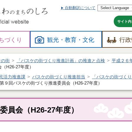
自動翻訳について
本
文
へ
サイト内
ちづくり
観光・
教育・
文化
行政
ケの街
「バスケの街づくり推進計画」の推進と点検
平成２６
H26-27年度）
民活力推進課
バスケの街づくり推進担当
「バスケの街づくり
第９回バスケの街づくり推進委員会（H26-27年度）
員会（H26-27年度）