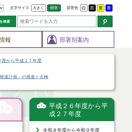
文字サイズ
大きく
標準
背景色
白
黒
黄
青
を検索
情報
部署別案内
年度から平成２７年度
推進計画」の推進と点検
平成２６年度から平
成２７年度
令和８年度から令和９年度