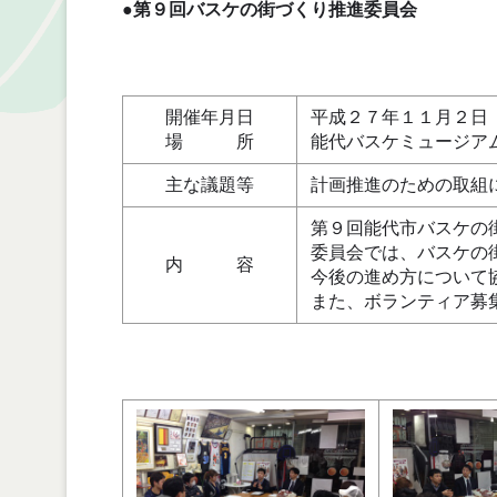
●第９回バスケの街づくり推進委員会
開催年月日
平成２７年１１月２日
場 所
能代バスケミュージア
主な議題等
計画推進のための取組
第９回能代市バスケの街
委員会では、バスケの
内 容
今後の進め方について
また、ボランティア募