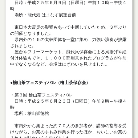
日時：平成２５年６月９日（日曜日）午前１０時～午後４
時
場所：能代港 はまなす展望台前
東日本大震災の影響もあって中断していたため、３年ぶり
の開催となりました。
県内外の１５の太鼓団体を一堂に集め、力強い演奏が披露
されました。
屋台やフリーマーケット、能代凧保存会による凧揚げや絵
付け体験もでき、１，０００部用意されたプログラムが午前
中でなくなるなど、会場はにぎわいを見せました。
●檜山茶フェスティバル（檜山茶保存会）
・第３回 檜山茶フェスティバル
日時：平成２５年６月２３日（日曜日）午前９時～午後４
時
場所：檜山崇徳館
市内外から集まった約７０人の参加者が、講師の指導を受
けながら、お茶の手もみ作業を行ったほか、おいしいお茶の