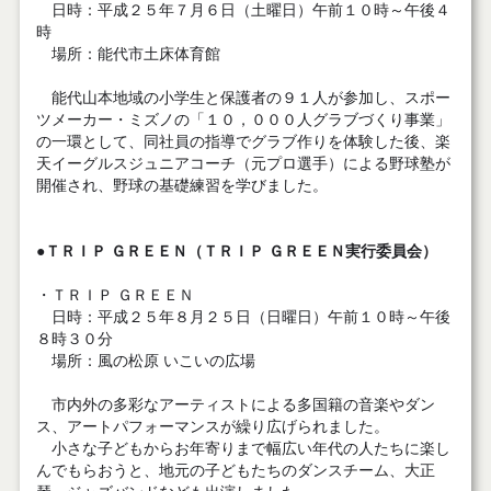
日時：平成２５年７月６日（土曜日）午前１０時～午後４
時
場所：能代市土床体育館
能代山本地域の小学生と保護者の９１人が参加し、スポー
ツメーカー・ミズノの「１０，０００人グラブづくり事業」
の一環として、同社員の指導でグラブ作りを体験した後、楽
天イーグルスジュニアコーチ（元プロ選手）による野球塾が
開催され、野球の基礎練習を学びました。
●ＴＲＩＰ ＧＲＥＥＮ（ＴＲＩＰ ＧＲＥＥＮ実行委員会）
・ＴＲＩＰ ＧＲＥＥＮ
日時：平成２５年８月２５日（日曜日）午前１０時～午後
８時３０分
場所：風の松原 いこいの広場
市内外の多彩なアーティストによる多国籍の音楽やダン
ス、アートパフォーマンスが繰り広げられました。
小さな子どもからお年寄りまで幅広い年代の人たちに楽し
んでもらおうと、地元の子どもたちのダンスチーム、大正